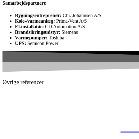
Samarbejdspartnere
Bygningsentreprenør:
Chr. Johannsen A/S
Køle-/varmeanlæg:
Prima-Vent A/S
El-installatør:
CD Automation A/S
Brandsikringsudstyr:
Siemens
Varmepumper:
Toshiba
UPS:
Semicon Power
Øvrige referencer
Gl