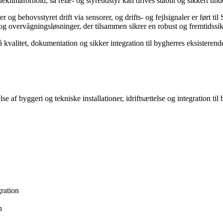
klimaforhold, så relæ- og styreudstyr kan drives stabilt og sikkert under
g behovsstyret drift via sensorer, og drifts- og fejlsignaler er ført ti
 overvågningsløsninger, der tilsammen sikrer en robust og fremtidssikr
kvalitet, dokumentation og sikker integration til bygherres eksisterend
relse af byggeri og tekniske installationer, idriftsættelse og integrati
ration
n