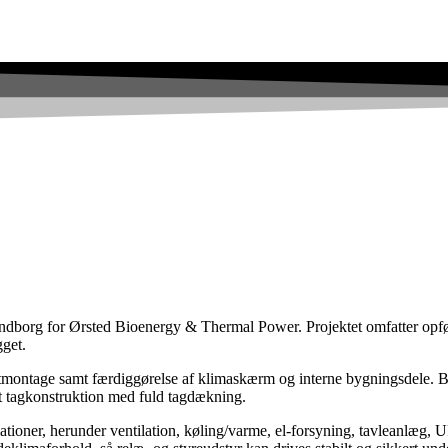
dborg for Ørsted Bioenergy & Thermal Power. Projektet omfatter opfør
gget.
entmontage samt færdiggørelse af klimaskærm og interne bygningsdele.
 tagkonstruktion med fuld tagdækning.
llationer, herunder ventilation, køling/varme, el-forsyning, tavleanl