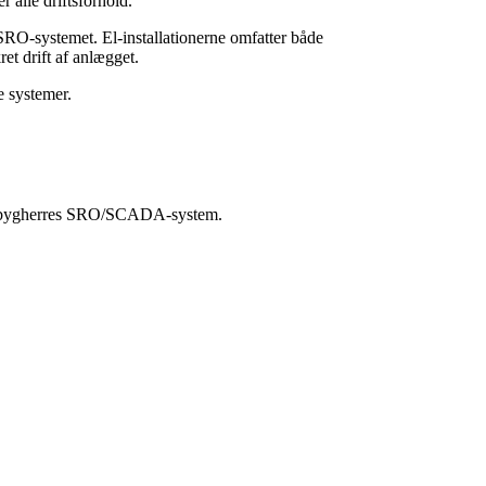
 alle driftsforhold.
l SRO-systemet. El-installationerne omfatter både
et drift af anlægget.
e systemer.
on til bygherres SRO/SCADA-system.