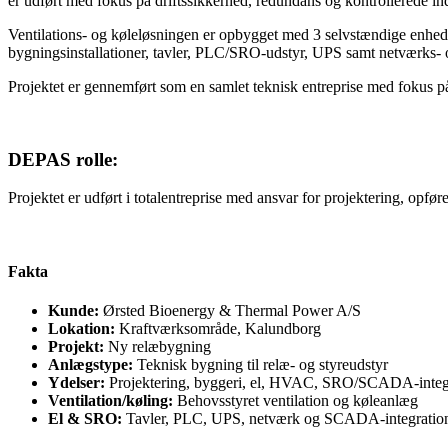
er udført med fokus på driftssikkerhed, redundans og kontrollerede inde
Ventilations- og køleløsningen er opbygget med 3 selvstændige enheder o
bygningsinstallationer, tavler, PLC/SRO-udstyr, UPS samt netværks- og
Projektet er gennemført som en samlet teknisk entreprise med fokus på 
DEPAS rolle:
Projektet er udført i totalentreprise med ansvar for projektering, opfø
Fakta
Kunde:
Ørsted Bioenergy & Thermal Power A/S
Lokation:
Kraftværksområde, Kalundborg
Projekt:
Ny relæbygning
Anlægstype:
Teknisk bygning til relæ- og styreudstyr
Ydelser:
Projektering, byggeri, el, HVAC, SRO/SCADA-integ
Ventilation/køling:
Behovsstyret ventilation og køleanlæg
El & SRO:
Tavler, PLC, UPS, netværk og SCADA-integratio